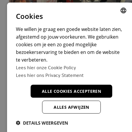
Cookies
DUTCH
Dele
15-05-2026
We willen je graag een goede website laten zien,
afgestemd op jouw voorkeuren. We gebruiken
ENGLISH
Tech
cookies om je een zo goed mogelijke
DUTCH
NN @DevWorld Conference 2026
bezoekerservaring te bieden en om de website
te verbeteren.
Lees hier onze Cookie Policy
Lees meer
Lees hier ons Privacy Statement
ALLE COOKIES ACCEPTEREN
ALLES AFWIJZEN
DETAILS WEERGEVEN