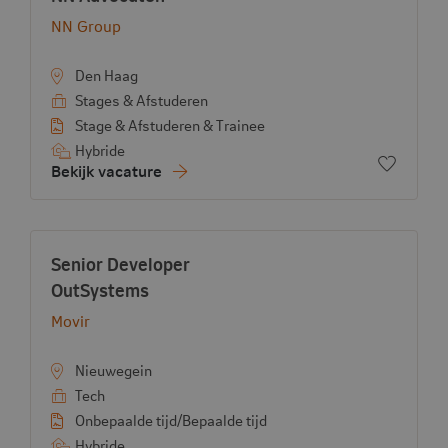
Bekijk bedrijf:
NN Group
Den Haag
Stages & Afstuderen
Stage & Afstuderen & Trainee
Hybride
Voeg toe
Bekijk vacature
Vacature:
Senior Developer
- View vacancy
OutSystems
Bekijk bedrijf:
Movir
Nieuwegein
Tech
Onbepaalde tijd/Bepaalde tijd
Hybride