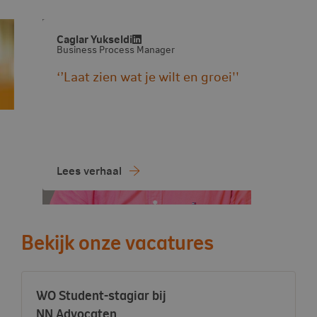
Caglar Yukseldi
Business Process Manager
‘’Laat zien wat je wilt en groei''
Lees verhaal
Bekijk onze vacatures
Vacature:
WO Student-stagiar bij
- View vacancy
NN Advocaten