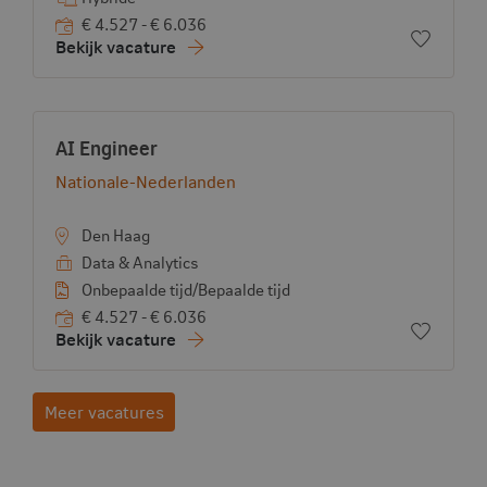
€ 4.527 - € 6.036
Voeg toe
Bekijk vacature
Vacature:
- View vacancy
AI Engineer
Bekijk bedrijf:
Nationale-Nederlanden
Den Haag
Data & Analytics
Onbepaalde tijd/Bepaalde tijd
€ 4.527 - € 6.036
Voeg toe
Bekijk vacature
Meer vacatures