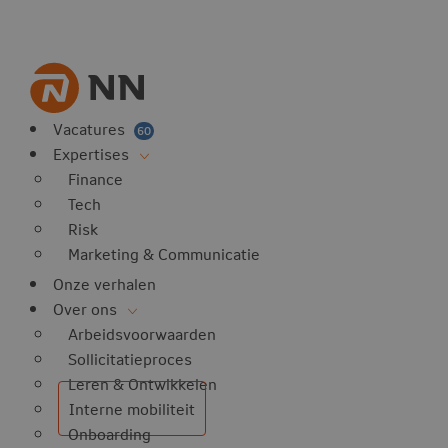
Vacatures
60
Expertises
Finance
Tech
Risk
Marketing & Communicatie
Onze verhalen
Over ons
Arbeidsvoorwaarden
Sollicitatieproces
Leren & Ontwikkelen
Interne mobiliteit
Onboarding