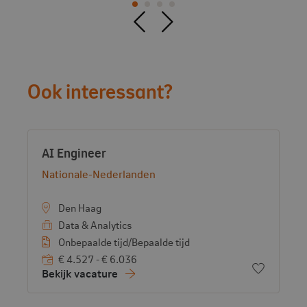
Ook interessant?
Vacature:
- View vacancy
AI Engineer
Bekijk bedrijf:
Nationale-Nederlanden
Den Haag
Data & Analytics
Onbepaalde tijd/Bepaalde tijd
€ 4.527 - € 6.036
Voeg toe 
Bekijk vacature