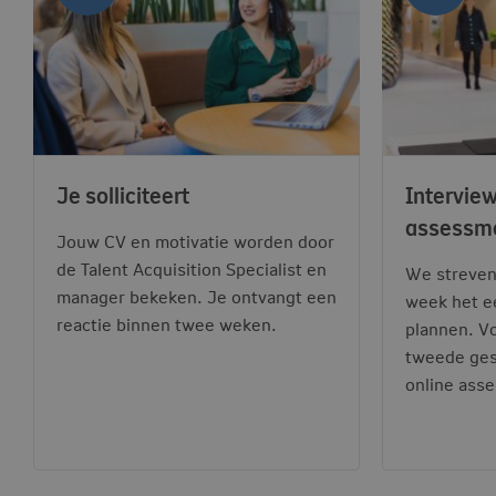
Je solliciteert
Interview
assessm
Jouw CV en motivatie worden door
de Talent Acquisition Specialist en
We streven
manager bekeken. Je ontvangt een
week het ee
reactie binnen twee weken.
plannen. V
tweede ges
online ass