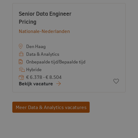
Vacature:
Senior Data Engineer
- View vacancy
Pricing
Bekijk bedrijf:
Nationale-Nederlanden
Den Haag
Data & Analytics
Onbepaalde tijd/Bepaalde tijd
Hybride
€ 6.378 - € 8.504
Voeg toe 
Bekijk vacature
Meer Data & Analytics vacatures