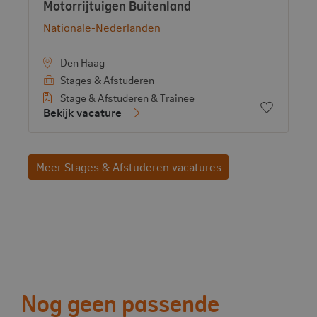
- View vacancy
Motorrijtuigen Buitenland
Bekijk bedrijf:
Nationale-Nederlanden
Den Haag
Stages & Afstuderen
Stage & Afstuderen & Trainee
Voeg toe 
Bekijk vacature
Meer Stages & Afstuderen vacatures
Vervolg acties
Nog geen passende