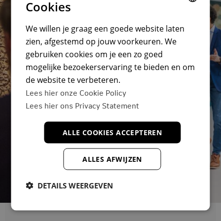
Cookies
DUTCH
We willen je graag een goede website laten
zien, afgestemd op jouw voorkeuren. We
ENGLISH
gebruiken cookies om je een zo goed
DUTCH
mogelijke bezoekerservaring te bieden en om
de website te verbeteren.
Lees hier onze Cookie Policy
Onze kantoren zijn 100%
Lees hier ons Privacy Statement
circulair
gerenoveerd. Zero
ALLE COOKIES ACCEPTEREN
waste, maar zonder
concessies te doen aan
ALLES AFWIJZEN
het ontwerp.
DETAILS WEERGEVEN