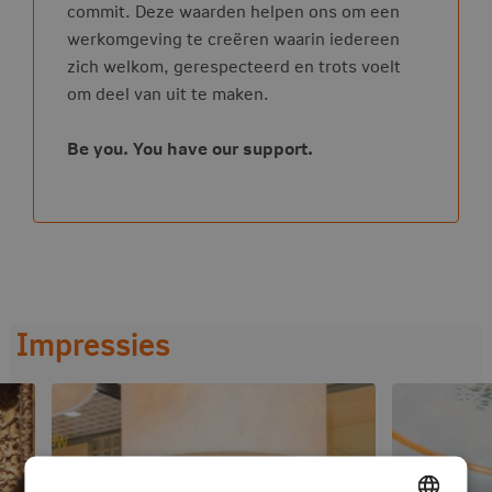
commit. Deze waarden helpen ons om een
werkomgeving te creëren waarin iedereen
zich welkom, gerespecteerd en trots voelt
om deel van uit te maken.
Be you. You have our support.
Impressies