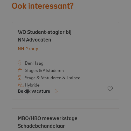
Ook interessant?
Vacature:
WO Student-stagiar bij
- View vacancy
NN Advocaten
Bekijk bedrijf:
NN Group
Den Haag
Stages & Afstuderen
Stage & Afstuderen & Trainee
Hybride
Voeg toe 
Bekijk vacature
Vacature:
MBO/HBO meewerkstage
Schadebehandelaar