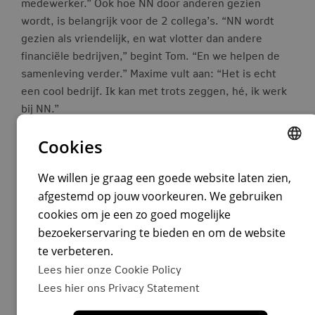
medewerker.” Ook hoe NN door anderen gezien
wordt, is belangrijk voor de 2 collega’s. “NN wordt
gezien als vriendelijk, en wat vlotter dan andere
financiële bedrijven,” begint Tom. “En we helpen de
samenleving verder.” Maxime vult aan: “Het is echt
een cool bedrijf. Ik kan met trots zeggen, hé, ik werk
bij NN.”
Cookies
Ook interessant?
DUTCH
We willen je graag een goede website laten zien,
afgestemd op jouw voorkeuren. We gebruiken
ENGLISH
cookies om je een zo goed mogelijke
DUTCH
bezoekerservaring te bieden en om de website
Frederique Grift
AI-lead
te verbeteren.
Lees hier onze Cookie Policy
‘Mijn vakgebied ontwikkelt zich heel snel, en ik
Lees hier ons Privacy Statement
ook'