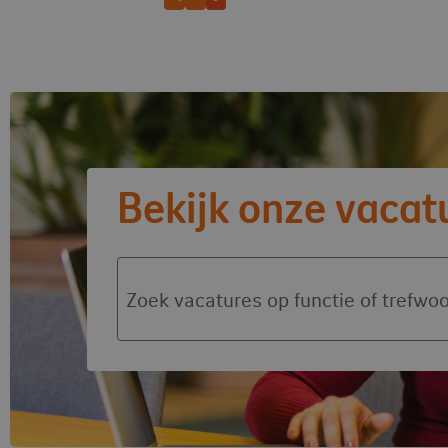
Bekijk onze vacat
Zoek vacatures op functie of trefwoord
10
resultaten
met zoekwoord
Stage
(Geselecteerde filters:
Gezocht op: Stage
)