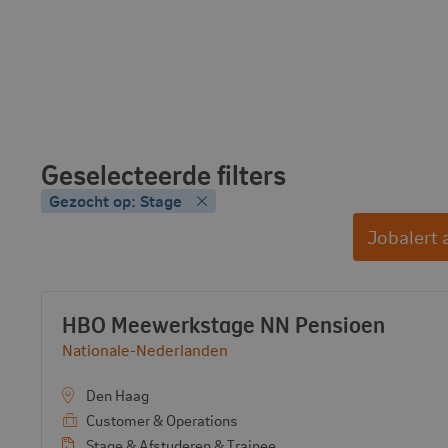
Geselecteerde filters
Gezocht op: Stage
Jobalert
Vacancy list
Vacature:
- View
HBO Meewerkstage NN Pensioen
Bekijk bedrijf:
Nationale-Nederlanden
Den Haag
Customer & Operations
Stage & Afstuderen & Trainee