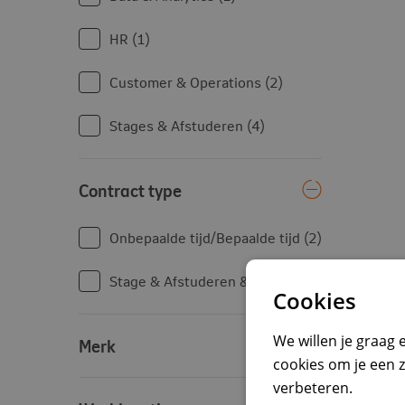
HR
1
Customer & Operations
2
Stages & Afstuderen
4
Contract type
Onbepaalde tijd/Bepaalde tijd
2
Stage & Afstuderen & Trainee
8
Cookies
We willen je graag
Merk
cookies om je een 
verbeteren.