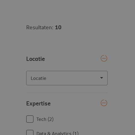
Vacancy search results
Resultaten:
10
Verfijn resultaten
Locatie
Locatie
Expertise
Tech
2
Data & Analytics
1