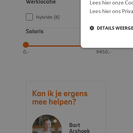
Werklocatie
Lees hier onze Coo
Lees hier ons Priv
Hybride
8
DETAILS WEERG
Salaris
0,-
9450,-
Kan ik je ergens
mee helpen?
Bart
Arxhoek