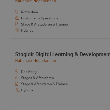
Bekijk bedrijf:
Nationale-Nederlanden
Rotterdam
Customer & Operations
Stage & Afstuderen & Trainee
Hybride
Vacature:
Stagiair Digital Learning & Developme
Bekijk bedrijf:
Nationale-Nederlanden
Den Haag
Stages & Afstuderen
Stage & Afstuderen & Trainee
Hybride