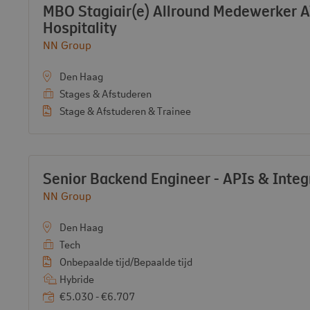
Vacature:
MBO Stagiair(e) Allround Medewerker A
- View vacancy
Hospitality
Bekijk bedrijf:
NN Group
Den Haag
Stages & Afstuderen
Stage & Afstuderen & Trainee
Vacature:
Senior Backend Engineer - APIs & Integ
Bekijk bedrijf:
NN Group
Den Haag
Tech
Onbepaalde tijd/Bepaalde tijd
Hybride
€5.030 - €6.707