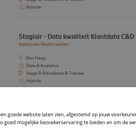
Hybride
Vacature:
Stagiair - Data kwaliteit Klantdata C&D
Bekijk bedrijf:
Nationale-Nederlanden
Den Haag
Data & Analytics
Stage & Afstuderen & Trainee
Hybride
Vacature:
Internship Diversity, Equity & Inclusion
 een goede website laten zien, afgestemd op jouw voorkeur
Bekijk bedrijf:
NN Group
zo goed mogelijke bezoekerservaring te bieden en om de we
Den Haag